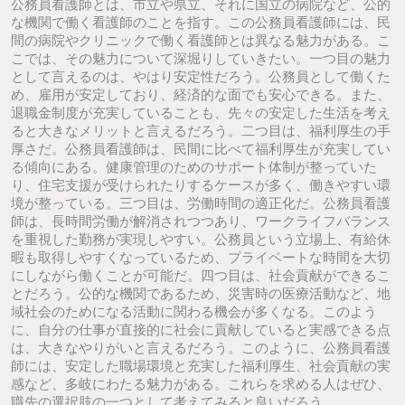
公務員看護師とは、市立や県立、それに国立の病院など、公的
な機関で働く看護師のことを指す。この公務員看護師には、民
間の病院やクリニックで働く看護師とは異なる魅力がある。こ
こでは、その魅力について深堀りしていきたい。一つ目の魅力
として言えるのは、やはり安定性だろう。公務員として働くた
め、雇用が安定しており、経済的な面でも安心できる。また、
退職金制度が充実していることも、先々の安定した生活を考え
ると大きなメリットと言えるだろう。二つ目は、福利厚生の手
厚さだ。公務員看護師は、民間に比べて福利厚生が充実してい
る傾向にある。健康管理のためのサポート体制が整っていた
り、住宅支援が受けられたりするケースが多く、働きやすい環
境が整っている。三つ目は、労働時間の適正化だ。公務員看護
師は、長時間労働が解消されつつあり、ワークライフバランス
を重視した勤務が実現しやすい。公務員という立場上、有給休
暇も取得しやすくなっているため、プライベートな時間を大切
にしながら働くことが可能だ。四つ目は、社会貢献ができるこ
とだろう。公的な機関であるため、災害時の医療活動など、地
域社会のためになる活動に関わる機会が多くなる。このよう
に、自分の仕事が直接的に社会に貢献していると実感できる点
は、大きなやりがいと言えるだろう。このように、公務員看護
師には、安定した職場環境と充実した福利厚生、社会貢献の実
感など、多岐にわたる魅力がある。これらを求める人はぜひ、
職先の選択肢の一つとして考えてみると良いだろう。