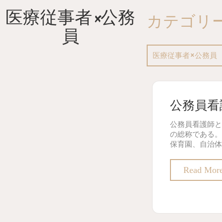
Skip
医療従事者×公務
to
カテゴリー
content
員
医療従事者×公務員
公務員看
公務員看護師と
の総称である。
保育園、自治体
Read Mor