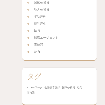
国家公務員
地方公務員
年功序列
福利厚生
給与
転職エージェント
高待遇
魅力
タグ
ハローワーク
公務員看護師
国家公務員
給与
高待遇